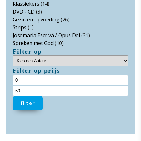
Klassiekers
(14)
DVD - CD
(3)
Gezin en opvoeding
(26)
Strips
(1)
Josemaria Escrivá / Opus Dei
(31)
Spreken met God
(10)
Filter op
Filter op prijs
Min.
prijs
Max.
prijs
filter