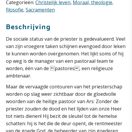
Suárez)
Categorieën:
Christelijk leven
,
Moraal, theologie,
aantal
filosofie
,
Sacramenten
Beschrijving
De sociale status van de priester is gedevalueerd. Veel
van zijn vroegere taken schijnen evengoed door leken
te kunnen worden overgenomen. Het lijkt soms of hij
op weg is de manager van een pastoraal team te
worden, één van de pastores, een religieuze
ambtenaar.
Maar de vervaagde contouren van het priesterschap
worden op slag weer zichtbaar door de gloedvolle
woorden van de heilige pastoor van Ars: Zonder de
priester zouden de dood en het lijden van onze Heer
tot niets dienen! Hij bezit de sleutel tot de hemelse
schatten: hij is het die de deur opent, de rentmeester
van de goede God, de beheerder van zijn goederen …