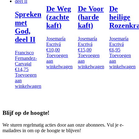
De Weg
De Voor
De
Spreken
(zachte
(harde
heilige
met
kaft)
kaft)
Rozenkr
God,
deel II
Josemaría
Josemaría
Josemaría
Escrivá
Escrivá
Escrivá
€
10,00
€
15,00
€
6,95
Francisco
Toevoegen
Toevoegen
Toevoegen
Fernandez-
aan
aan
aan
Carvajal
winkelwagen
winkelwagen
winkelwagen
€
14,75
Toevoegen
aan
winkelwagen
Blijf op de hoogte!
We sturen regelmatig acties door aan onze abonnees. Vul je e-
mailadres in om op de hoogte te blijven!