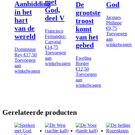
met
Aanbidding
De
God
God,
in het
grootste
deel V
Jacques
hart
troost
Philippe
van de
komt
€
9,75
Francisco
Toevoegen
wereld
van het
Fernandez-
aan
Carvajal
gebed
winkelwagen
€
14,75
Dominique
Toevoegen
Rey
€
17,50
aan
Ewelina
Toevoegen
winkelwagen
Borger
aan
€
12,50
winkelwagen
Toevoegen
aan
winkelwagen
Gerelateerde producten