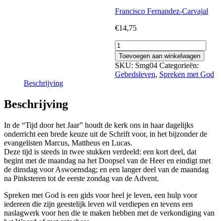
Francisco Fernandez-Carvajal
€
14,75
Spreken
met
Toevoegen aan winkelwagen
God,
SKU:
Smg04
Categorieën:
deel
Gebedsleven
,
Spreken met God
IV
Beschrijving
aantal
Beschrijving
In de “Tijd door het Jaar” houdt de kerk ons in haar dagelijks
onderricht een brede keuze uit de Schrift voor, in het bijzonder de
evangelisten Marcus, Mattheus en Lucas.
Deze tijd is steeds in twee stukken verdeeld: een kort deel, dat
begint met de maandag na het Doopsel van de Heer en eindigt met
de dinsdag voor Aswoensdag; en een langer deel van de maandag
na Pinksteren tot de eerste zondag van de Advent.
Spreken met God is een gids voor heel je leven, een hulp voor
iedereen die zijn geestelijk leven wil verdiepen en tevens een
naslagwerk voor hen die te maken hebben met de verkondiging van