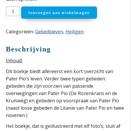
De
toevoegen aan winkelwagen
grootste
troost
komt
Categorieën:
Gebedsleven
,
Heiligen
van
het
Beschrijving
gebed
Inhoud:
aantal
Dit boekje biedt allereerst een kort overzicht van
Pater Pio’s leven. Verder twee typen gebeden:
gebeden die zijn voorzien van passende
overwegingen van Pater Pio (De Rozenkrans en de
Kruisweg) en gebeden op voorspraak van Pater Pio
(naast losse gebeden de Litanie van Pater Pio en twee
novenen.)
Het boekje, dat is geïllustreerd met elf foto’s, sluit af