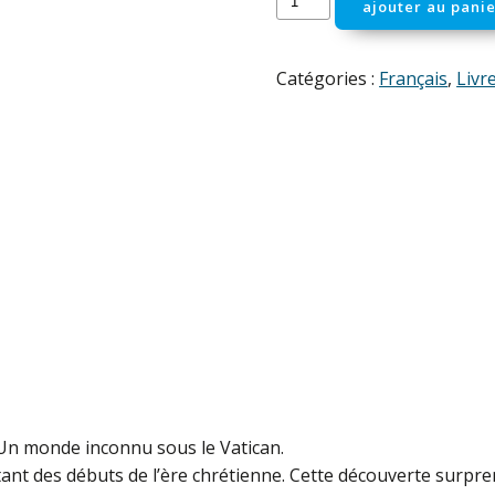
ajouter au panie
de
La
tombe
Catégories :
Français
,
Livr
du
pêcheur
(J.
O'neill)
 Un monde inconnu sous le Vatican.
nt des débuts de l’ère chrétienne. Cette découverte surprena