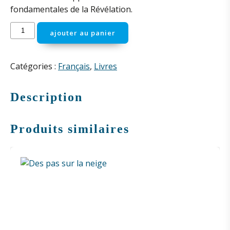
fondamentales de la Révélation.
quantité
ajouter au panier
de
Dans
l'intimité
Catégories :
Français
,
Livres
de
Dieu
Description
Produits similaires