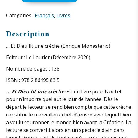
de
Et
Dieu
Catégories :
Français
,
Livres
fit
une
Description
crèche
… Et Dieu fit une crèche (Enrique Monasterio)
(E.
Monasterio)
Éditeur : Le Laurier (Décembre 2020)
Nombre de pages : 138
ISBN : 978 2 86495 83 5
… Et Dieu fit une crèche
est un livre pour Noël et
pour n’importe quel autre jour de l’année. Dès le
départ le lecteur se rend bien compte que cette crèche
constitue le merveilleux chef-d’œuvre avec lequel Dieu
a voulu couronner le monde bien avant la Création. La
lecture se convertit alors en un spectacle divin dans
lequel Dieu se sert de tout ce qu’il a créé : depuis une