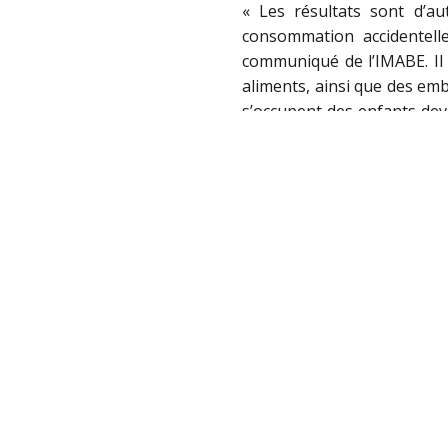
« Les résultats sont d’au
consommation accidentelle
communiqué de l’IMABE. Il 
aliments, ainsi que des emb
s’occupent des enfants devr
toutefois que cet objectif n
En novembre, le 125e cong
d’une éventuelle légalisati
conséquences négatives e
adolescents », avait-il d
potentiels pour la santé d
dans d’autres pays montren
accru de traitements psychia
Source :
https://www.kath.
Partager: