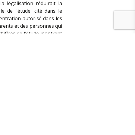
 légalisation réduirait la
e de l’étude, cité dans le
entration autorisé dans les
parents et des personnes qui
chiffres de l’étude montrent
 vives critiques à l’égard
s dangers pour la santé, les
s pour les enfants et les
n garde contre les risques
aux. Les expériences faites
iées au cannabis, un besoin
ortels liés au cannabis.
ffroyable fumée
« .