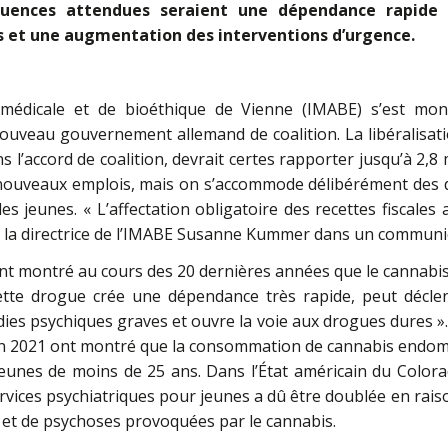
quences attendues seraient une dépendance rapide p
s et une augmentation des interventions d’urgence.
e médicale et de bioéthique de Vienne (IMABE) s’est montr
ouveau gouvernement allemand de coalition. La libéralisat
ns l’accord de coalition, devrait certes rapporter jusqu’à 2,8 
de nouveaux emplois, mais on s’accommode délibérément des
s jeunes. « L’affectation obligatoire des recettes fiscales 
ti la directrice de l’IMABE Susanne Kummer dans un communi
 montré au cours des 20 dernières années que le cannabis e
Cette drogue crée une dépendance très rapide, peut décle
ies psychiques graves et ouvre la voie aux drogues dures ».
en 2021 ont montré que la consommation de cannabis endo
jeunes de moins de 25 ans. Dans l’État américain du Colorad
ervices psychiatriques pour jeunes a dû être doublée en rai
et de psychoses provoquées par le cannabis.