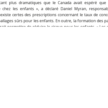
tant plus dramatiques que le Canada avait espéré que la
 chez les enfants », a déclaré Daniel Myran, responsabl
existe certes des prescriptions concernant le taux de conc
allages sûrs pour les enfants. En outre, la formation des 
ait permettre de réduire le risque pour les enfants. « Les 
’a pas été atteint », a conclu Myran.
rès des médecins allemands (DÄT) avait également émis de
on du cannabis en Allemagne. « La légalisation minimise le
t les effets à long terme de la consommation de cannabi
éclaré dans une prise de position. Les médecins mettent e
es consommateurs et les conséquences sur les soins médic
t qu’il y a une augmentation des admissions aux urgences l
triques ainsi que des accidents de la route et des suicides m
net/news/77410.
Traduction par Deepl. Voir aussi l’article «
E