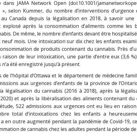
ée dans JAMA Network Open (doi:10.1001/jamanetworkope
 », selon Kummer, du nombre d’interventions d’urgence 
 au Canada depuis la légalisation en 2018, à savoir une m
explosé après la consommation d’aliments comme les bi
bis. De même, le nombre d’enfants devant être hospitalisé
et neuf mois. Une intoxication sur dix chez les enfants exa
a consommation de produits contenant du cannabis. Près d’un
n raison de leur intoxication, une partie d’entre eux (3,6 
 n’a été enregistré jusqu’à présent.
s de l’hôpital d’Ottawa et le département de médecine famili
issions aux urgences d’enfants de la province de l’Ontario 
la légalisation du cannabis (2016 à 2018), après la légalis
2020) et après la libéralisation des aliments contenant du 
’étude, 522 admissions aux urgences ont eu lieu en raison 
bre total d’intoxications chez les enfants a heureusem
s a en outre augmenté pendant la pandémie de Covid-19, ce
mmation de cannabis chez les adultes pendant la période d