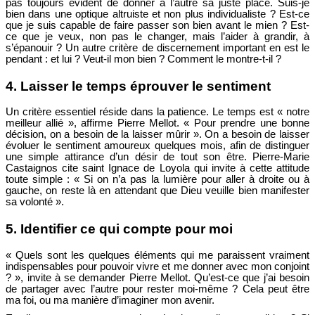
pas toujours évident de donner à l’autre sa juste place. Suis-je
bien dans une optique altruiste et non plus individualiste ? Est-ce
que je suis capable de faire passer son bien avant le mien ? Est-
ce que je veux, non pas le changer, mais l’aider à grandir, à
s’épanouir ? Un autre critère de discernement important en est le
pendant : et lui ? Veut-il mon bien ? Comment le montre-t-il ?
4. Laisser le temps éprouver le sentiment
Un critère essentiel réside dans la patience. Le temps est « notre
meilleur allié », affirme Pierre Mellot. « Pour prendre une bonne
décision, on a besoin de la laisser mûrir ». On a besoin de laisser
évoluer le sentiment amoureux quelques mois, afin de distinguer
une simple attirance d’un désir de tout son être. Pierre-Marie
Castaignos cite saint Ignace de Loyola qui invite à cette attitude
toute simple : « Si on n’a pas la lumière pour aller à droite ou à
gauche, on reste là en attendant que Dieu veuille bien manifester
sa volonté ».
5. Identifier ce qui compte pour moi
« Quels sont les quelques éléments qui me paraissent vraiment
indispensables pour pouvoir vivre et me donner avec mon conjoint
? », invite à se demander Pierre Mellot. Qu’est-ce que j’ai besoin
de partager avec l’autre pour rester moi-même ? Cela peut être
ma foi, ou ma manière d’imaginer mon avenir.