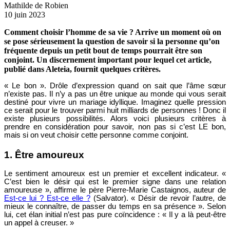
Mathilde de Robien
10 juin 2023
Comment choisir l’homme de sa vie ? Arrive un moment où on
se pose sérieusement la question de savoir si la personne qu’on
fréquente depuis un petit bout de temps pourrait être son
conjoint. Un discernement important pour lequel cet article,
publié dans Aleteia, fournit quelques critères.
« Le bon ». Drôle d’expression quand on sait que l’âme sœur
n’existe pas. Il n’y a pas un être unique au monde qui vous serait
destiné pour vivre un mariage idyllique. Imaginez quelle pression
ce serait pour le trouver parmi huit milliards de personnes ! Donc il
existe plusieurs possibilités. Alors voici plusieurs critères à
prendre en considération pour savoir, non pas si c’est LE bon,
mais si on veut choisir cette personne comme conjoint.
1. Être amoureux
Le sentiment amoureux est un premier et excellent indicateur. «
C’est bien le désir qui est le premier signe dans une relation
amoureuse », affirme le père Pierre-Marie Castaignos, auteur de
Est-ce lui ? Est-ce elle ?
(Salvator). « Désir de revoir l’autre, de
mieux le connaître, de passer du temps en sa présence ». Selon
lui, cet élan initial n’est pas pure coïncidence : « Il y a là peut-être
un appel à creuser. »