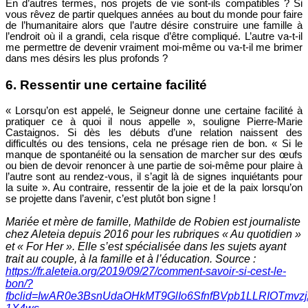
En d’autres termes, nos projets de vie sont-ils compatibles ? Si
vous rêvez de partir quelques années au bout du monde pour faire
de l’humanitaire alors que l’autre désire construire une famille à
l’endroit où il a grandi, cela risque d’être compliqué. L’autre va-t-il
me permettre de devenir vraiment moi-même ou va-t-il me brimer
dans mes désirs les plus profonds ?
6. Ressentir une certaine facilité
« Lorsqu’on est appelé, le Seigneur donne une certaine facilité à
pratiquer ce à quoi il nous appelle », souligne Pierre-Marie
Castaignos. Si dès les débuts d’une relation naissent des
difficultés ou des tensions, cela ne présage rien de bon. « Si le
manque de spontanéité ou la sensation de marcher sur des œufs
ou bien de devoir renoncer à une partie de soi-même pour plaire à
l’autre sont au rendez-vous, il s’agit là de signes inquiétants pour
la suite ». Au contraire, ressentir de la joie et de la paix lorsqu’on
se projette dans l’avenir, c’est plutôt bon signe !
Mariée et mère de famille, Mathilde de Robien est journaliste
chez Aleteia depuis 2016 pour les rubriques « Au quotidien »
et « For Her ». Elle s’est spécialisée dans les sujets ayant
trait au couple, à la famille et à l’éducation. Source :
https://fr.aleteia.org/2019/09/27/comment-savoir-si-cest-le-
bon/?
fbclid=IwAR0e3BsnUdaOHkMT9GlIo6SfnfBVpb1LLRIOTmvz