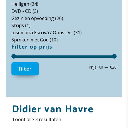
Heiligen
(34)
DVD - CD
(3)
Gezin en opvoeding
(26)
Strips
(1)
Josemaria Escrivá / Opus Dei
(31)
Spreken met God
(10)
Filter op prijs
Min.
Max.
Prijs:
€0
—
€20
filter
prijs
prijs
Didier van Havre
Toont alle 3 resultaten