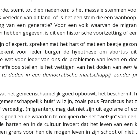
rde, stemt tot diep nadenken: is het massale stemmen voor
 verleden van dit land, of is het een stem die een wanhoop
ng van een generatie? Voor een volk waarvan de migran
 hebben gegeven, is dit een historische voortzetting of een 
zijn of expert, spreken met het hart of met een beetje gezon
tekent voor ieder burger de hypothese om abortus uit
e wet voor ieder van ons de problemen van leven en doo
traffeloos stellen is het wettigen van het doden van
een l
, te doden in een democratische maatschappij, zonder p
 wat het gemeenschappelijk goed opbouwt, het beschermt, he
gemeenschappelijk huis” wil zijn, zoals paus Franciscus he
f verdedigt (migranten), mag dat niet zijn uit egoïsme of
 goed en de waarden te omlijnen die het “welzijn” van ee
e harten en in de cultuur invoert dat het leven van een 
een grens voor hen die mogen leven in zijn schoot of niet: 