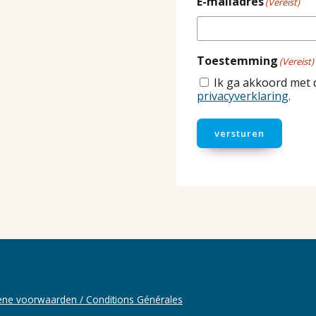
E-mailadres
(Vereist)
Toestemming
(Vereist)
Ik ga akkoord met 
privacyverklaring
.
versturen
ne voorwaarden / Conditions Générales