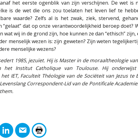
anaf het eerste ogenblik van zijn verschijnen. De wet is n
ke is de wet die ons zou toelaten het leven lief te hebb
bare waarde? Zelfs al is het zwak, ziek, stervend, gehandic
en “gelaat” dat op onze verantwoordelijkheid beroep doet?
wat wij in de grond zijn, hoe kunnen ze dan “ethisch” zijn,
er menselijk wezen is: zijn geweten? Zijn weten tegelijkertij
ndere menselijke wezens?
edert 1985, jezuïet. Hij is Master in de moraaltheologie va
 het Institut Catholique van Toulouse. Hij onderwij
et IET, Faculteit Théologie van de Sociëteit van Jezus te
Levenslang Correspondent-Lid van de Pontificale Academie.
ethem.