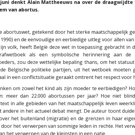
juni denkt Alain Mattheeuws na over de draagwijdt
eem van abortus.
de abortuswet, getekend door het sterke maatschappelijk geba
 1990) en de eenvoudige en eerbiedige uitleg voor allen va
ijn volk, heeft België deze wet in toepassing gebracht in 
rafwetboek als een symbolische herinnering aan de 
eders, zou deze wettelijke bepaling thans, om het statuut
de Belgische politieke partijen, uit het wetboek moeten 
l in een conflictsituatie geraakt omtrent het respect voor h
ken om zowel het kind als zijn moeder te eerbiedigen? H
n: meer dan 22.000 abortussen per jaar? Hoe niet blin
text in alle gebieden van het maatschappelijk leven weerkl
ast andere in het actueel debat mengt. De auteur toont duide
over het buitenland (migratie) en de grenzen in haar eig
 door het verwerpen van sommige leden in rechte. Het verw
an het verwerpen van de kleinsten in een natie.