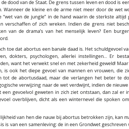
 de dood van de Staat. De grens tussen leven en dood is e
en. Wanneer de kleine en de arme niet meer door de wet w
 “wet van de jungle” in de hand waarin de sterkste altijd
kan verschaffen of zich wreken. Indien die grens niet be
n van de drama’s van het menselijk leven? Een burgerlij
ord.
ch toe dat abortus een banale daad is. Het schuldgevoel v
n, dokters, psychologen, allerlei instellingen… Er best
en, want het verwekt snel en met zekerheid geweld! Maar 
, is ook het diepe gevoel van mannen en vrouwen, die zich 
 tot de abortusdaad, maar die verlangen het beter te doe
ogische verwijzing naar de wet verdwijnt, indien de nieuw
een gevoelvol geweten in zich ziet ontstaan, dan zal er i
gevoel overblijven, dicht als een winternevel die spoken om
lijkheid van hen die nauw bij abortus betrokken zijn, kan
is is van een samenleving: de in een Grondwet geschreven 