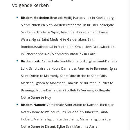
volgende kerken:
Bisdom Mechelen-Brussel
: Heilig Hartbasiliek in Koekelberg,
Sint-Michiels en Sint-Goedelekathedraal in Brussel, collégiale
Sainte-Gertrude te Nijvel, basilique Notre-Dame in Basse-
Wavre, église Saint-Médard te Geldenaken, Sint-
Romboutskathedraal in Mechelen, Onze-Lieve-Vrouwbasiliek
in Scherpenheuvel, Sint-Martinusbasiliek in Halle
Bisdom Luik
: Cathédrale Saint-Paul te Luik, Eglise Saint-Denis te
Luik, Sanctuaire de Notre-Dame des Pauvres te Banneux, Eglise
Saint-Quirin te Malmedy, Sankt-Vituskirche te Sankt Vith,
Mariaheiligdom te Moresnet, Sanctuaire du Petit Lourdes te
Bassenge, Notre-Dame des Récollets te Verviers, Collégiale
Notre-Dame te Huy
Bisdom Namen
: Cathédrale Saint-Aubin te Namen, Basilique
Notre-Dame te Walcourt, Basilique Saint-Hubert te Saint-
Hubert, Mariaheiligdom te Beauraing, Mariaheiligdom Foy-
Notre-Dame te Dinant, Eglise Saint-Martin te Aarlen