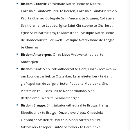
Bisdom Doornik
: Cathédrale Notre-Dame te Doornik,
Collégiale Sainte-Waudru te Bergen, Collégiale Saints-Pierre-et-
Paul te Chimay, Collégiale Saint-Vincent te Soignies, Collégiale
Saint-Ursmer te Lobbes, Eglise Saint-Christophe te Charleroi,
Eglise Saint-Barthélemy te Moeskroen, Basilique Notre-Dame
de Bonsecours te Péruwelz, Basilique Notre-Dame de Tongre
te Chièvres
Bisdom Antwerpen
: Onze-Lieve-Vrouwekathedraal te
Antwerpen
Bisdom Gent
: Sint-Baafskathedraal te Gent, Onze-Lieve-Vrouw
van Lourdesbasiliek te Oostakker, karmelietenkerk te Gent,
grafkapel van de zalige priester Poppe te Moerzeke, Sint-
Pieters-en Paulusbasiliek te Dendermonde, Sint-
Bartholomeuskerk te Geraardsbergen
Bisdom Brugge
: Sint-Salvatorkathedraal te Brugge, Heilig
Bloedbasiliek te Brugge, Onze-Lieve-Vrouw Onbevlekt
Ontvangenbasiliek te Dadizele, Sint-Maarten en Sint-
Niklaaskerk te Ieper, Sint-Salvatorkerk te Harelbeke