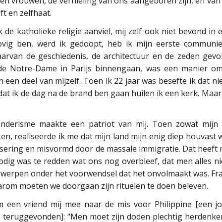
en vrouwen, de vernieling van ons aangeboren zijn, en van d
ft en zelfhaat.
ik de katholieke religie aanviel, mij zelf ook niet bevond in
lovig ben, werd ik gedoopt, heb ik mijn eerste communi
arvan de geschiedenis, de architectuur en de zeden gevo
 de Notre-Dame in Parijs binnengaan, was een manier om 
 een deel van mijzelf. Toen ik 22 jaar was besefte ik dat nie
dat ik de dag na de brand ben gaan huilen ik een kerk. Maa
enderisme maakte een patriot van mij. Toen zowat mijn
n, realiseerde ik me dat mijn land mijn enig diep houvast 
isering en misvormd door de massale immigratie. Dat heeft 
nodig was te redden wat ons nog overbleef, dat men alles 
rwerpen onder het voorwendsel dat het onvolmaakt was. Frank
aarom moeten we doorgaan zijn rituelen te doen beleven.
een vriend mij mee naar de mis voor Philippine [een jon
teruggevonden]: “Men moet zijn doden plechtig herdenken