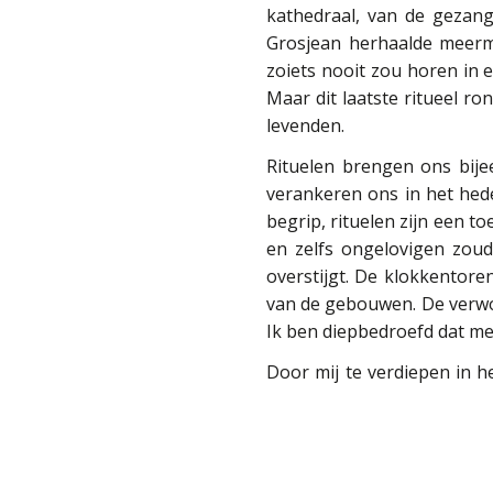
kathedraal, van de gezang
Grosjean herhaalde meerma
zoiets nooit zou horen in e
Maar dit laatste ritueel r
levenden.
Rituelen brengen ons bije
verankeren ons in het hede
begrip, rituelen zijn een to
en zelfs ongelovigen zoud
overstijgt. De klokkentore
van de gebouwen. De verwon
Ik ben diepbedroefd dat me
Door mij te verdiepen in h
was, waarin het menselijk
met het onbekende, het mys
het menselijk wezen op zijn
uiteindelijk op bepaalde pu