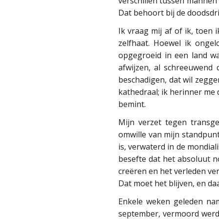
verschillen tussen mannen 
Dat behoort bij de doodsdri
Ik vraag mij af of ik, toen 
zelfhaat. Hoewel ik onge
opgegroeid in een land wa
afwijzen, al schreeuwend
beschadigen, dat wil zeggen
kathedraal; ik herinner me 
bemint.
Mijn verzet tegen transg
omwille van mijn standpunte
is, verwaterd in de mondial
besefte dat het absoluut 
creëren en het verleden ve
Dat moet het blijven, en d
Enkele weken geleden nam 
september, vermoord werd 