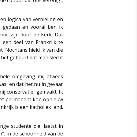
e cultuur die ons verenigt.
 een logica van vernieling en
e gedaan en vooral ben ik
rmd zijn door de Kerk. Dat
een deel van Frankrijk te
t. Nochtans hield ik van die
r het gebeurt dat men slecht
 hele omgeving mij afwees
was, en dat het nu in gevaar
mij conservatief gemaakt. Ik
niet permanent kon opnieuw
rijk is een katholiek land.
ge studente die, laatst in
”. In de schoonheid van de