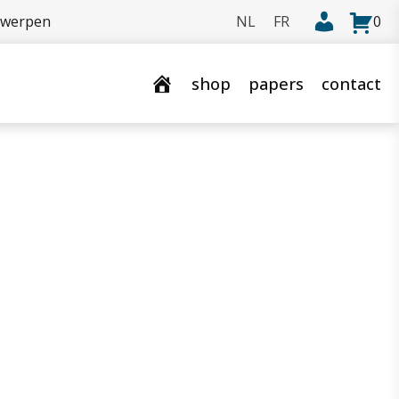
rwerpen
0
shop
papers
contact