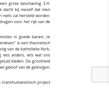
een grote beschaving. E.H.
k dacht bij mezelf dat men
n niets zal hersteld worden.
dragen voor het rijk van de
emoties in goede banen, ze
enleven” is een theoretisch
mstig van de katholieke Kerk,
 iets anders, iets wat ons
geluid kleden. De grootheid
et geloof van de gelovigen.
n transhumanistisch project
ij bang, want wat doet men
mij bang want ik geloof dat
er in God te geloven, kom ik