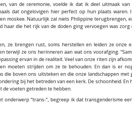
en, van de ceremonie, voelde ik dat ik deel uitmaak van 
als dat ongelovigen hier perfect op hun plaats waren. I
en moskee. Natuurlijk zal niets Philippine terugbrengen, e
ond haar die het rijk van de doden ging vervoegen was zorg 
en, ze brengen rust, soms herstellen en leiden ze onze 
n terwijl ze ons herinneren aan wat ons voorafging. “Sam
epassing ervan in de realiteit. Veel van onze riten zijn afko
en moeten strijden om ze te behouden. En dan is er nog
ns die boven ons uitsteken en die onze landschappen met 
dering bij het betreden van een kerk. De schoonheid. En h
t de voeten getreden te hebben.
et onderwerp “trans-”, begreep ik dat transgenderisme ee
 wezen zich gedraagt als zijn eigen schepper. Dat maakt m
terie, de betovering, met wat ons overstijgt? Dat maakt 
 plaats als schepsel moet blijven en niet als schepper. Zond
nten tot dezelfde conclusies als de katholieken.