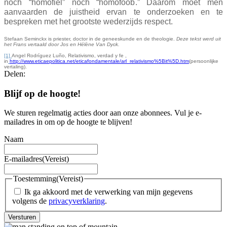
noch “homofiel” noch “homofoob.” Daarom moet men
aanvaarden de juistheid ervan te onderzoeken en te
bespreken met het grootste wederzijds respect.
Stefaan Seminckx is priester, doctor in de geneeskunde en de theologie.
Deze tekst werd uit
het Frans vertaald door Jos en Hélène Van Dyck.
[1]
Angel Rodríguez Luño, Relativismo, verdad y fe ,
in
http://www.eticaepolitica.net/eticafondamentale/arl_relativismo%5Bit%5D.htm
(persoonlijke
vertaling).
Delen:
Blijf op de hoogte!
We sturen regelmatig acties door aan onze abonnees. Vul je e-
mailadres in om op de hoogte te blijven!
Naam
E-mailadres
(Vereist)
Toestemming
(Vereist)
Ik ga akkoord met de verwerking van mijn gegevens
volgens de
privacyverklaring
.
Versturen