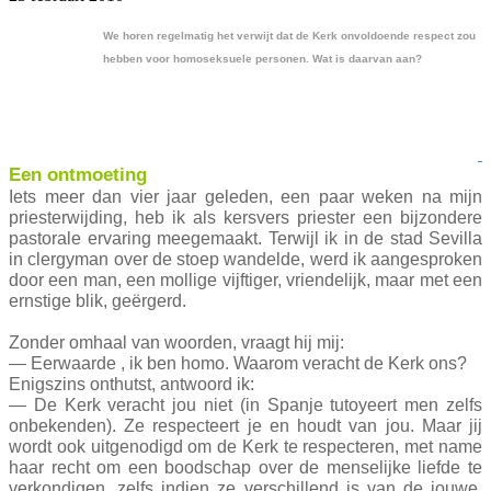
We horen regelmatig het verwijt dat de Kerk onvoldoende respect zou
hebben voor homoseksuele personen. Wat is daarvan aan?
Een ontmoeting
Iets meer dan vier jaar geleden, een paar weken na mijn
priesterwijding, heb ik als kersvers priester een bijzondere
pastorale ervaring meegemaakt. Terwijl ik in de stad Sevilla
in clergyman over de stoep wandelde, werd ik aangesproken
door een man, een mollige vijftiger, vriendelijk, maar met een
ernstige blik, geërgerd.
Zonder omhaal van woorden, vraagt hij mij:
— Eerwaarde , ik ben homo. Waarom veracht de Kerk ons?
Enigszins onthutst, antwoord ik:
— De Kerk veracht jou niet (in Spanje tutoyeert men zelfs
onbekenden). Ze respecteert je en houdt van jou. Maar jij
wordt ook uitgenodigd om de Kerk te respecteren, met name
haar recht om een boodschap over de menselijke liefde te
verkondigen, zelfs indien ze verschillend is van de jouwe.