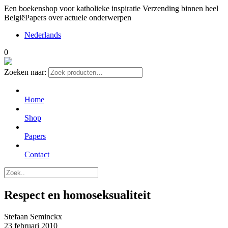
Een boekenshop voor katholieke inspiratie
Verzending binnen heel
België
Papers over actuele onderwerpen
Nederlands
0
Zoeken naar:
Home
Shop
Papers
Contact
Respect en homoseksualiteit
Stefaan Seminckx
23 februari 2010