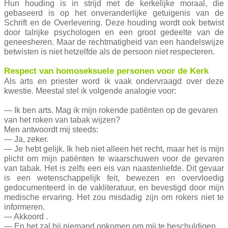
Hun houding is in strijd met de kerkelijke moraal, die
gebaseerd is op het onveranderlijke getuigenis van de
Schrift en de Overlevering. Deze houding wordt ook betwist
door talrijke psychologen en een groot gedeelte van de
geneesheren. Maar de rechtmatigheid van een handelswijze
betwisten is niet hetzelfde als de persoon niet respecteren.
Respect van homoseksuele personen voor de Kerk
Als arts en priester word ik vaak ondervraagd over deze
kwestie. Meestal stel ik volgende analogie voor:
— Ik ben arts. Mag ik mijn rokende patiënten op de gevaren
van het roken van tabak wijzen?
Men antwoordt mij steeds:
— Ja, zeker.
— Je hebt gelijk. Ik heb niet alleen het recht, maar het is mijn
plicht om mijn patiënten te waarschuwen voor de gevaren
van tabak. Het is zelfs een eis van naastenliefde. Dit gevaar
is een wetenschappelijk feit, bewezen en overvloedig
gedocumenteerd in de vakliteratuur, en bevestigd door mijn
medische ervaring. Het zou misdadig zijn om rokers niet te
informeren.
— Akkoord .
— En het zal bij niemand opkomen om mij te beschuldigen