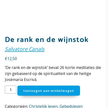
De rank en de wijnstok
Salvatore Canals
€
12,50
‘De rank en de wijnstok’ bevat 26 korte meditaties die
zijn gebaseerd op de spiritualiteit van de heilige
Josémaria Escrivá.
De
toevoegen aan winkelwagen
rank
en
de
Categorieën:
Christelijk leven
,
Gebedsleven