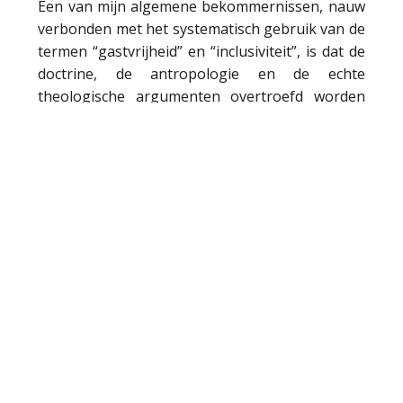
Een van mijn algemene bekommernissen, nauw
verbonden met het systematisch gebruik van de
termen “gastvrijheid” en “inclusiviteit”, is dat de
doctrine, de antropologie en de echte
theologische argumenten overtroefd worden
door sentiment, of in andere woorden, door de
neiging de behandelde kwesties te
psychologiseren. De Kerk verbiedt
homoseksuele praktijken niet omdat ze een
irrationele angst voor homoseksuelen heeft;
evenmin weigert ze de communie aan personen
die zich in een ongeregelde huwelijkssituatie
bevinden omdat ze het leuk vindt exclusief te
zijn; ze verwerpt de wijding van vrouwen niet
omdat de oude knorrepotten aan de macht
vrouwen niet verdragen. Voor elk van deze
situaties formuleert de Kerk argumenten
gebaseerd op de Schrift, de filosofie en de