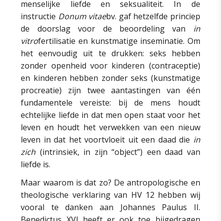
menselijke liefde en seksualiteit. In de
instructie
Donum vitae
bv. gaf hetzelfde princiep
de doorslag voor de beoordeling van
in
vitro
fertilisatie en kunstmatige inseminatie. Om
het eenvoudig uit te drukken: seks hebben
zonder openheid voor kinderen (contraceptie)
en kinderen hebben zonder seks (kunstmatige
procreatie) zijn twee aantastingen van één
fundamentele vereiste: bij de mens houdt
echtelijke liefde in dat men open staat voor het
leven en houdt het verwekken van een nieuw
leven in dat het voortvloeit uit een daad die
in
zich
(intrinsiek, in zijn “object”) een daad van
liefde is.
Maar waarom is dat zo? De antropologische en
theologische verklaring van HV 12 hebben wij
vooral te danken aan Johannes Paulus II.
Benedictus XVI heeft er ook toe bijgedragen