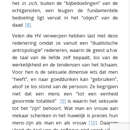
het
in zich
, buiten de “bijbedoelingen” van de
echtgenoten, een leugen: de fundamentele
bedoeling ligt vervat in het “object” van de
daad
[8]
.
Velen die HV verwerpen hebben last met deze
redenering omdat ze vanuit een “dualistische
antropologie” redeneren, waarin de geest a.h.w.
de taal van de liefde zelf bepaalt, los van de
werkelijkheid en de tendensen van het lichaam.
Voor hen is de seksuele dimensie iets dat men
“heeft”, en naar goeddunken kan “gebruiken”,
alsof ze los stond van de persoon. Ze begrijpen
niet dat een mens een “tot een eenheid
gevormde totaliteit”
[9]
is waarin het seksuele
tot het “zijn” behoort. Wat man en vrouw aan
mekaar schenken in het huwelijk is precies hun
mens-zijn als man en als vrouw
[10]
. Daarom