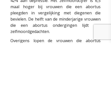
42% aan depressie. Het zelfmoordcijfer is 6,5
maal hoger bij vrouwen die een abortus
pleegden in vergelijking met diegenen die
bevielen. De helft van de minderjarige vrouwen
die een abortus ondergingen lijdt aan
zelfmoordgedachten.
Overigens lopen de vrouwen die abortus
pleegden drie keer meer risico om fysiek,
mentaal of seksueel geweld te ondergaan dan
vrouwen die hun zwangerschap tot het einde
uitdroegen.
Politieke argumenten
Meerdere resoluties werden door het Europees
Parlement reeds gestemd over hetzelfde
onderwerp. Tenzij de nieuwe resolutie het
invoeren van een politiek van abortus
voorkomen aanbeveelt, zou een nieuwe