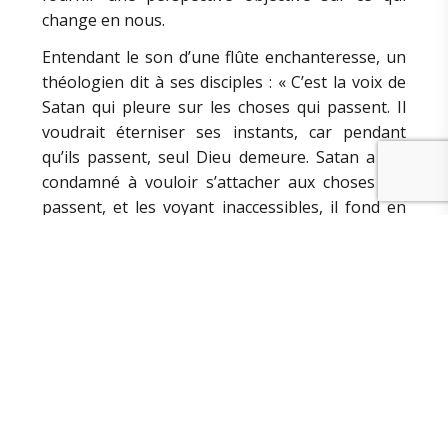
change en nous.
Entendant le son d’une flûte enchanteresse, un
théologien dit à ses disciples : « C’est la voix de
Satan qui pleure sur les choses qui passent. Il
voudrait éterniser ses instants, car pendant
qu’ils passent, seul Dieu demeure. Satan a été
condamné à vouloir s’attacher aux choses qui
passent, et les voyant inaccessibles, il fond en
larmes. » Et quelle est la logique de l’empire de
l’innovation, si ce n’est l’obsolescence de tout et
donc l’empire de la mélancolie ?
Je signalerai quelques-unes des permanences
(ou besoins) anthropologiques qui devraient
intéresser la pédagogie au moins autant que
l’innovation.
La nécessité de vivre avec la vérité et pas