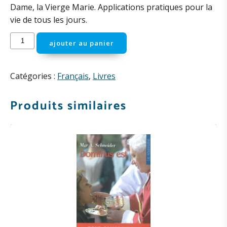
Dame, la Vierge Marie. Applications pratiques pour la
vie de tous les jours.
quantité
ajouter au panier
de
Marie
de
Catégories :
Français
,
Livres
Nazareth
(F.
Produits similaires
Suarez)