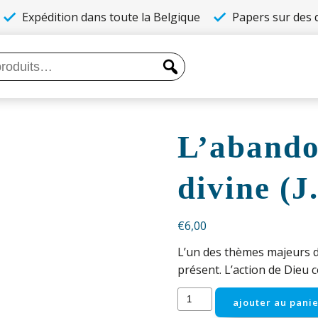
Expédition dans toute la Belgique
Papers sur des q
L’abando
divine (J
€
6,00
L’un des thèmes majeurs d
présent. L’action de Dieu c
quantité
ajouter au panie
de