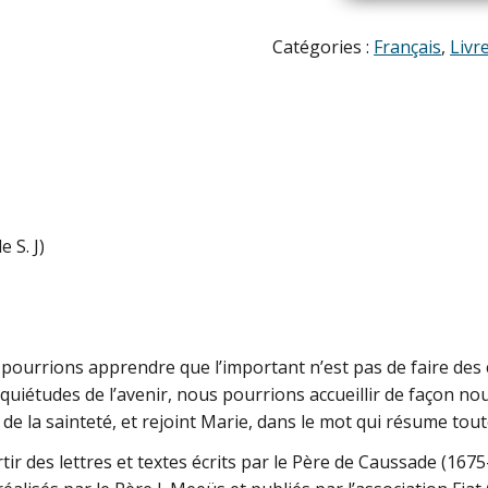
L'abandon
à
Catégories :
Français
,
Livr
la
Providence
divine
(J.P.
de
Caussade)
 S. J)
ous pourrions apprendre que l’important n’est pas de faire de
 inquiétudes de l’avenir, nous pourrions accueillir de façon 
 de la sainteté, et rejoint Marie, dans le mot qui résume tout
tir des lettres et textes écrits par le Père de Caussade (1675