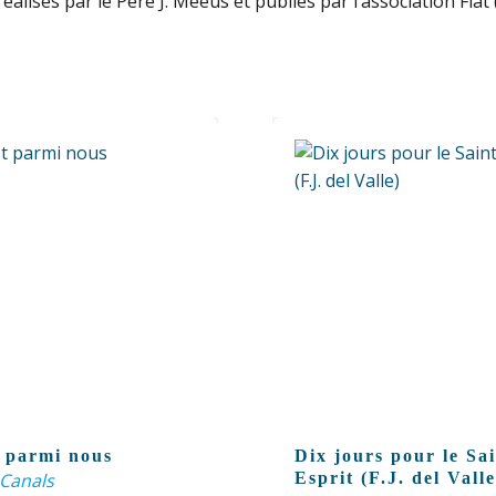
éalisés par le Père J. Meeüs et publiés par l’association Fiat 
t parmi nous
Dix jours pour le Sai
 Canals
Esprit (F.J. del Valle