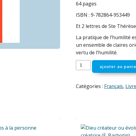
64 pages
ISBN : 9-782864-953449
Et 2 lettres de Ste Thérèse
La pratique de l’humilité e
un ensemble de claires orie
vertu de l’humilité.
quantité
ajouter au panie
de
La
pratique
Catégories :
Français
,
Livr
de
l'humilité
(G.
Pecci)