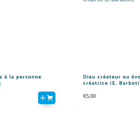
s à la personne
Dieu créateur ou év
créatrice (E. Barboti
i
€
5,00