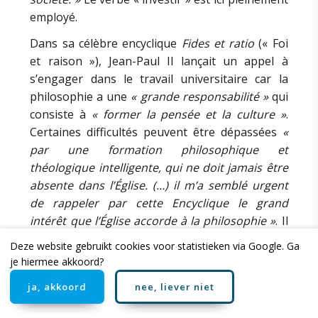
employé.
Dans sa célèbre encyclique
Fides et ratio
(« Foi
et raison »), Jean-Paul II lançait un appel à
s’engager dans le travail universitaire car la
philosophie a une
« grande responsabilité »
qui
consiste à
« former la pensée et la culture »
.
Certaines difficultés peuvent être dépassées
«
par une formation philosophique et
théologique intelligente, qui ne doit jamais être
absente dans l’Église. (…) il m’a semblé urgent
de rappeler par cette Encyclique le grand
intérêt que l’Église accorde à la philosophie »
. Il
parle ainsi de
« l’effort de la recherche »
et des
Deze website gebruikt cookies voor statistieken via Google. Ga
chercheurs qui font preuve de
« courage »
. Leur
je hiermee akkoord?
travail est une
« tâche »
, une
« lourde charge »
,
ja, akkoord
nee, liever niet
un
« devoir »
. En ce sens, le travail de recherche,
d’enseignement et de transmission est un