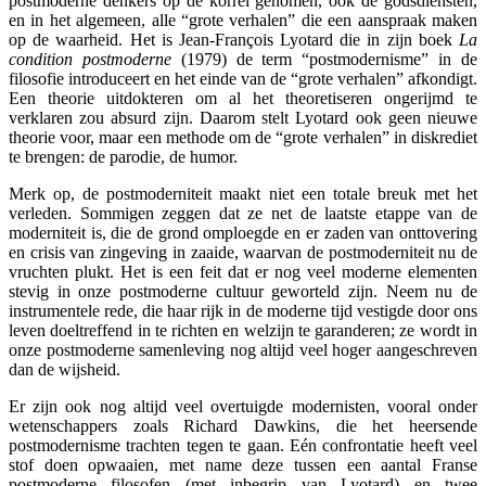
postmoderne denkers op de korrel genomen, ook de godsdiensten,
en in het algemeen, alle “grote verhalen” die een aanspraak maken
op de waarheid. Het is Jean-François Lyotard die in zijn boek
La
condition postmoderne
(1979) de term “postmodernisme” in de
filosofie introduceert en het einde van de “grote verhalen” afkondigt.
Een theorie uitdokteren om al het theoretiseren ongerijmd te
verklaren zou absurd zijn. Daarom stelt Lyotard ook geen nieuwe
theorie voor, maar een methode om de “grote verhalen” in diskrediet
te brengen: de parodie, de humor.
Merk op, de postmoderniteit maakt niet een totale breuk met het
verleden. Sommigen zeggen dat ze net de laatste etappe van de
moderniteit is, die de grond omploegde en er zaden van onttovering
en crisis van zingeving in zaaide, waarvan de postmoderniteit nu de
vruchten plukt. Het is een feit dat er nog veel moderne elementen
stevig in onze postmoderne cultuur geworteld zijn. Neem nu de
instrumentele rede, die haar rijk in de moderne tijd vestigde door ons
leven doeltreffend in te richten en welzijn te garanderen; ze wordt in
onze postmoderne samenleving nog altijd veel hoger aangeschreven
dan de wijsheid.
Er zijn ook nog altijd veel overtuigde modernisten, vooral onder
wetenschappers zoals Richard Dawkins, die het heersende
postmodernisme trachten tegen te gaan. Eén confrontatie heeft veel
stof doen opwaaien, met name deze tussen een aantal Franse
postmoderne filosofen (met inbegrip van Lyotard) en twee