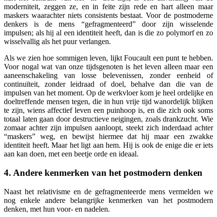
moderniteit, zeggen ze, en in feite zijn rede en hart alleen maar
maskers waarachter niets consistents bestaat. Voor de postmoderne
denkers is de mens “gefragmenteerd” door zijn wisselende
impulsen; als hij al een identiteit heeft, dan is die zo polymorf en zo
wisselvallig als het puur verlangen.
Als we zien hoe sommigen leven, lijkt Foucault een punt te hebben.
Voor nogal wat van onze tijdsgenoten is het leven alleen maar een
aaneenschakeling van losse belevenissen, zonder eenheid of
continuïteit, zonder leidraad of doel, behalve dan die van de
impulsen van het moment. Op de werkvloer kom je heel ordelijke en
doeltreffende mensen tegen, die in hun vrije tijd wanordelijk blijken
te zijn, wiens affectief leven een puinhoop is, en die zich ook soms
totaal laten gaan door destructieve neigingen, zoals drankzucht. Wie
zomaar achter zijn impulsen aanloopt, steekt zich inderdaad achter
“maskers” weg, en bewijst hiermee dat hij maar een zwakke
identiteit heeft. Maar het ligt aan hem. Hij is ook de enige die er iets
aan kan doen, met een beetje orde en ideaal.
4. Andere kenmerken van het postmodern denken
Naast het relativisme en de gefragmenteerde mens vermelden we
nog enkele andere belangrijke kenmerken van het postmodern
denken, met hun voor- en nadelen.