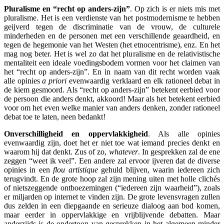
Pluralisme en “recht op anders-zijn”
. Op zich is er niets mis met
pluralisme. Het is een verdienste van het postmodernisme te hebben
geijverd tegen de discriminatie van de vrouw, de culturele
minderheden en de personen met een verschillende geaardheid, en
tegen de hegemonie van het Westen (het etnocentrisme), enz. En het
mag nog beter. Het is wel zo dat het pluralisme en de relativistische
mentaliteit een ideale voedingsbodem vormen voor het claimen van
het “recht op anders-zijn”. En in naam van dit recht worden vaak
alle opinies
a priori
evenwaardig verklaard en elk rationeel debat in
de kiem gesmoord. Als “recht op anders-zijn” betekent eerbied voor
de persoon die anders denkt, akkoord! Maar als het betekent eerbied
voor om het even welke manier van anders denken, zonder rationeel
debat toe te laten, neen bedankt!
Onverschilligheid en oppervlakkigheid
. Als alle opinies
evenwaardig zijn, doet het er niet toe wat iemand precies denkt en
waarom hij dat denkt. Zus of zo,
whatever
. In gesprekken zal de ene
zeggen “weet ik veel”. Een andere zal ervoor ijveren dat de diverse
opinies in een
flou artistique
gehuld blijven, waarin iedereen zich
terugvindt. En de grote hoop zal zijn mening uiten met holle clichés
of nietszeggende ontboezemingen (“iedereen zijn waarheid”), zoals
er miljarden op internet te vinden zijn. De grote levensvragen zullen
dus zelden in een diepgaande en serieuze dialoog aan bod komen,
maar eerder in oppervlakkige en vrijblijvende debatten. Maar
anderzijds is de ondertoon van gesprekken in het algemeen minder