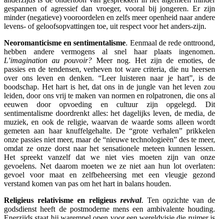
gespannen of agressief dan vroeger, vooral bij jongeren. Er zijn
minder (negatieve) vooroordelen en zelfs meer openheid naar andere
levens- of geloofsopvattingen toe, uit respect voor het anders-zijn.
Neoromanticisme en sentimentalisme
. Eenmaal de rede onttroond,
hebben andere vermogens al snel haar plaats ingenomen.
L’imagination au pouvoir?
Meer nog. Het zijn de emoties, de
passies en de tendensen, verheven tot ware criteria, die nu heersen
over ons leven en denken. “Leer luisteren naar je hart”, is de
boodschap. Het hart is het, dat ons in de jungle van het leven zou
leiden, door ons vrij te maken van normen en rolpatronen, die ons al
eeuwen door opvoeding en cultuur zijn opgelegd. Dit
sentimentalisme doordrenkt alles: het dagelijks leven, de media, de
muziek, en ook de religie, waarvan de waarde soms alleen wordt
gemeten aan haar knuffelgehalte. De “grote verhalen” prikkelen
onze passies niet meer, maar de “nieuwe technologieën” des te meer,
omdat ze onze dorst naar het sensationele meteen kunnen lessen.
Het spreekt vanzelf dat we niet vies moeten zijn van onze
gevoelens. Net daarom moeten we ze niet aan hun lot overlaten:
gevoel voor maat en zelfbeheersing met een vleugje gezond
verstand komen van pas om het hart in balans houden.
Religieus relativisme en religieus
revival
. Ten opzichte van de
godsdienst heeft de postmoderne mens een ambivalente houding.
Enerzijds staat hij warempel open voor een wereldvisie die ruimer is