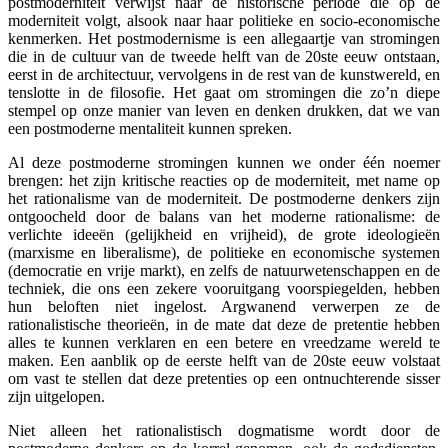
postmoderniteit verwijst naar de historische periode die op de
moderniteit volgt, alsook naar haar politieke en socio-economische
kenmerken. Het postmodernisme is een allegaartje van stromingen
die in de cultuur van de tweede helft van de 20ste eeuw ontstaan,
eerst in de architectuur, vervolgens in de rest van de kunstwereld, en
tenslotte in de filosofie. Het gaat om stromingen die zo’n diepe
stempel op onze manier van leven en denken drukken, dat we van
een postmoderne mentaliteit kunnen spreken.
Al deze postmoderne stromingen kunnen we onder één noemer
brengen: het zijn kritische reacties op de moderniteit, met name op
het rationalisme van de moderniteit. De postmoderne denkers zijn
ontgoocheld door de balans van het moderne rationalisme: de
verlichte ideeën (gelijkheid en vrijheid), de grote ideologieën
(marxisme en liberalisme), de politieke en economische systemen
(democratie en vrije markt), en zelfs de natuurwetenschappen en de
techniek, die ons een zekere vooruitgang voorspiegelden, hebben
hun beloften niet ingelost. Argwanend verwerpen ze de
rationalistische theorieën, in de mate dat deze de pretentie hebben
alles te kunnen verklaren en een betere en vreedzame wereld te
maken. Een aanblik op de eerste helft van de 20ste eeuw volstaat
om vast te stellen dat deze pretenties op een ontnuchterende sisser
zijn uitgelopen.
Niet alleen het rationalistisch dogmatisme wordt door de