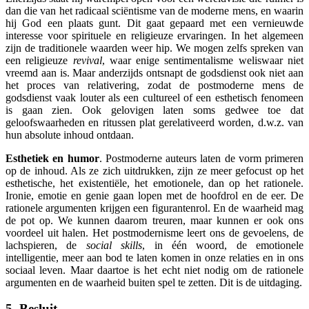
dan die van het radicaal sciëntisme van de moderne mens, en waarin
hij God een plaats gunt. Dit gaat gepaard met een vernieuwde
interesse voor spirituele en religieuze ervaringen. In het algemeen
zijn de traditionele waarden weer hip. We mogen zelfs spreken van
een religieuze
revival
, waar enige sentimentalisme weliswaar niet
vreemd aan is. Maar anderzijds ontsnapt de godsdienst ook niet aan
het proces van relativering, zodat de postmoderne mens de
godsdienst vaak louter als een cultureel of een esthetisch fenomeen
is gaan zien. Ook gelovigen laten soms gedwee toe dat
geloofswaarheden en ritussen plat gerelativeerd worden, d.w.z. van
hun absolute inhoud ontdaan.
Esthetiek en humor
. Postmoderne auteurs laten de vorm primeren
op de inhoud. Als ze zich uitdrukken, zijn ze meer gefocust op het
esthetische, het existentiële, het emotionele, dan op het rationele.
Ironie, emotie en genie gaan lopen met de hoofdrol en de eer. De
rationele argumenten krijgen een figurantenrol. En de waarheid mag
de pot op. We kunnen daarom treuren, maar kunnen er ook ons
voordeel uit halen. Het postmodernisme leert ons de gevoelens, de
lachspieren, de
social skills
, in één woord, de emotionele
intelligentie, meer aan bod te laten komen in onze relaties en in ons
sociaal leven. Maar daartoe is het echt niet nodig om de rationele
argumenten en de waarheid buiten spel te zetten. Dit is de uitdaging.
5. Besluit