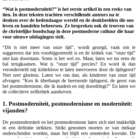
“Wat is postmoderniteit?” is het eerste artikel in een reeks van
tien.
In deze teksten trachten
verschillende auteurs na
te
denken over de hedendaagse wereld en de denkbeelden die ons
leven en handelen beheersen. Ze bespreken ook de troeven van
de christelijke boodschap in deze postmoderne cultuur die haar
voor nieuwe uitdagingen stelt.
“Dit is niet meer van onze tijd”, wordt gezegd, vaak om te
suggereren dat iets voorbijgestreefd is en de kritiek van “onze tijd”
niet kan doorstaan. Soms is het wel zo. Maar, laten we nu eens de
bal terugkaatsen. Wat is “onze tijd” precies? En word ik dan
verondersteld mij kritiekloos te laten meevoeren door de tijdsgeest?
Niet zeer glorieus. Laten we ons dan, als kinderen van onze tijd
afvragen: “Ken ik überhaupt de heersende tijdsgeest, de geest van
het postmodernisme, die ik inadem en mij doordringt?” En laten we
de collectieve zelfkritiek aandurven.
1. Postmoderniteit, postmodernisme en moderniteit:
vijanden?
De postmoderniteit en het postmodernisme laten zich niet makkelijk
in een definitie strikken. Strikt genomen moeten ze van mekaar
onderscheiden worden, maar het blijft een omstreden kwestie. De