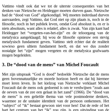
Vattimo vindt ook dat we tot de uiterste consequenties van het
denken van Nietzsche en Heidegger moeten durven gaan. Nietzsche
had de “dood van God” afgekondigd. Wij moeten inderdaad durven
aanvaarden, zegt Vattimo, dat God niet op zijn plaats is, noch in de
filosofie, noch in het publiek leven, omdat God absoluut is, en er is
niets absoluuts, want alles is relatief, alles is zwak. Van zijn kant had
Heidegger het “vergeten-van-het-zijn” en de teloorgang van de
metafysica aangeklaagd; hij wou de filosofie opnieuw een stevig
metafysisch fundament geven. Vattimo stelt echter dat de realiteit
sowieso geen ultiem fundament heeft, en dat we dus zonder
nostalgie het “zijn” mogen vergeten en de metafysica grafwaarts
mogen begeleiden.
3. De “dood van de mens” van Michel Foucault
Met zijn uitspraak “God is dood” bedoelde Nietzsche dat de mens
geen bovennatuurlijke en morele horizon heeft en dat hij hiermee
moet leren leven. In het kielzog van Nietzsche verklaart Michel
Foucault dat de mens ook gedoemd is om te verdwijnen “zoals aan
de oevers van de zee een gelaat in het zand” (1966). De “dood van
de mens” is een geliefde thema van vele postmoderne denkers,
waarmee ze de unitaire identiteit van de persoon ontkennen. Het
“subject” of “ik” bestaat gewoon niet voor hen! Dat de rede of het
hart het centrum van het “ik” zou zijn, is een uitvinding van de