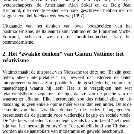
wetenschappers, de Amerikaan Alan Sokal en de Belg Jean
Bricmont, die over de eersten een boek geschreven hebben met de
suggestieve titel
Intellectueel bedrog
(1997)
Uitgaande van het denken van twee boegbeelden van het
postmodernisme, de Italiaan Gianni Vattimo en de Fransman Michel
Foucault, schetsen we nu de hoofdkenmerken van het
postmodernisme.
2. Het “zwakke denken” van Gianni Vattimo: het
relativisme
Vattimo maakt de uitspraak van Nietzsche tot de zijne: “Er zijn geen
feiten, alleen interpretaties.” Hij beweert dat iedereen de feiten
interpreteert volgens zijn positie in de geschiedenis, cultuur of
maatschappij waarin hij leeft. Het is te vergelijken met wat
relativiteitstheorie zegt over de tijd: dat ze van de positie van de
waarnemer afhangt. Elke interpretatie zou dus relatief zijn, en als
dusdanig, is geen enkele opinie méér waard dan een ander. Dit is de
essentie van het “zwakke denken”, die zichzelf ongegeneerd
presenteert als de garantie voor wederzijds begrip en sociale vrede.
De “sterke waarheden”, daarentegen, zoals bij voorbeeld “het mens-
zijn van het menselijk embryo” of “de goddelijkheid van Christus”,
worden als de aanstokers van intolerantie en geweld beschouwd.