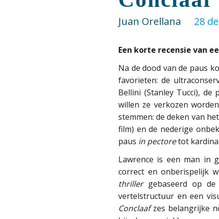
Juan Orellana
28 d
Een korte recensie van ee
Na de dood van de paus kom
favorieten: de ultraconserv
Bellini (Stanley Tucci), d
willen ze verkozen worden.
stemmen: de deken van het
film) en de nederige onbe
paus
in pectore
tot kardin
Lawrence is een man in gee
correct en onberispelijk
thriller
gebaseerd op de r
vertelstructuur en een v
Conclaaf
zes belangrijke 