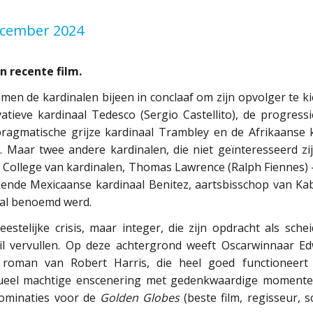
ecember 2024
n recente film.
en de kardinalen bijeen in conclaaf om zijn opvolger te kie
atieve kardinaal Tedesco (Sergio Castellito), de progressi
e pragmatische grijze kardinaal Trambley en de Afrikaanse k
 Maar twee andere kardinalen, die niet geïnteresseerd zi
 College van kardinalen, Thomas Lawrence (Ralph Fiennes) 
kende Mexicaanse kardinaal Benitez, aartsbisschop van Kab
aal benoemd werd.
stelijke crisis, maar integer, die zijn opdracht als sche
 wil vervullen. Op deze achtergrond weeft Oscarwinnaar 
oman van Robert Harris, die heel goed functioneert d
isueel machtige enscenering met gedenkwaardige momente
nominaties voor de
Golden Globes
(beste film, regisseur, s