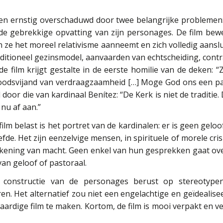
n ernstig overschaduwd door twee belangrijke problemen
de gebrekkige opvatting van zijn personages. De film bewe
n ze het moreel relativisme aanneemt en zich volledig aansl
aditioneel gezinsmodel, aanvaarden van echtscheiding, contr
e film krijgt gestalte in de eerste homilie van de deken: “
doodsvijand van verdraagzaamheid […] Moge God ons een pau
or die van kardinaal Benítez: “De Kerk is niet de traditie. 
 nu af aan.”
lm belast is het portret van de kardinalen: er is geen geloo
e. Het zijn eenzelvige mensen, in spirituele of morele crisi
ekening van macht. Geen enkel van hun gesprekken gaat over
 van geloof of pastoraal.
constructie van de personages berust op stereotype
en. Het alternatief zou niet een engelachtige en geïdealise
aardige film te maken. Kortom, de film is mooi verpakt en 