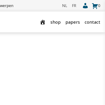
rwerpen
0
shop
papers
contact