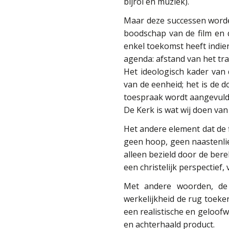
bijrol en muziek).
Maar deze successen worde
boodschap van de film en 
enkel toekomst heeft indie
agenda: afstand van het tr
Het ideologisch kader van d
van de eenheid; het is de 
toespraak wordt aangevuld do
De Kerk is wat wij doen van
Het andere element dat de fi
geen hoop, geen naastenliefd
alleen bezield door de ber
een christelijk perspectief,
Met andere woorden, de 
werkelijkheid de rug toeker
een realistische en geloofw
en achterhaald product.