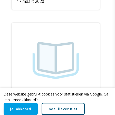
quarantaine
17 maart 2020
Deze website gebruikt cookies voor statistieken via Google. Ga
De gaven van de heilige Geest
je hiermee akkoord?
7 mei 2013
ja, akkoord
nee, liever niet