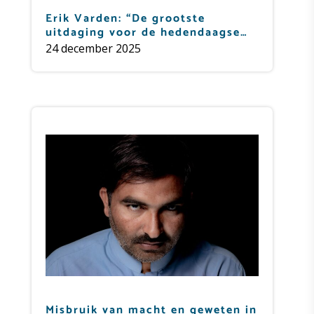
Erik Varden: “De grootste
uitdaging voor de hedendaagse
mens is om werkelijk te geloven
24 december 2025
dat hij bemind is”
Misbruik van macht en geweten in