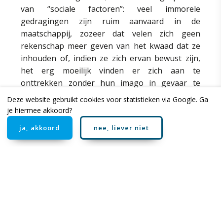
van “sociale factoren”: veel immorele
gedragingen zijn ruim aanvaard in de
maatschappij, zozeer dat velen zich geen
rekenschap meer geven van het kwaad dat ze
inhouden of, indien ze zich ervan bewust zijn,
het erg moeilijk vinden er zich aan te
onttrekken zonder hun imago in gevaar te
brengen, ja zelfs hun professionele, familiale of
Deze website gebruikt cookies voor statistieken via Google. Ga
sociale situatie. Over bepaalde morele kwesties
je hiermee akkoord?
kan men zich vandaag de dag niet uitspreken in
ja, akkoord
nee, liever niet
de kantlijn van een bepaalde eenheidsgedachte
zonder te worden aangeklaagd of aan de kaak
gesteld, zelfs vervolgd.
Wat onderscheiden niet is
Onderscheiden bestaat niet uit het oordelen van
zijn naaste: “Oordeelt niet, opdat gij niet
geoordeeld wordt” (
Mat
. 7, 1). Het