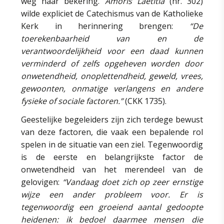
weg naar bekering.
Amoris Laetitia
(nr. 302)
wilde expliciet de Catechismus van de Katholieke
Kerk in herinnering brengen:
“De
toerekenbaarheid van en de
verantwoordelijkheid voor een daad kunnen
verminderd of zelfs opgeheven worden door
onwetendheid, onoplettendheid, geweld, vrees,
gewoonten, onmatige verlangens en andere
fysieke of sociale factoren.”
(CKK 1735).
Geestelijke begeleiders zijn zich terdege bewust
van deze factoren, die vaak een bepalende rol
spelen in de situatie van een ziel. Tegenwoordig
is de eerste en belangrijkste factor de
onwetendheid van het merendeel van de
gelovigen:
“Vandaag doet zich op zeer ernstige
wijze een ander probleem voor. Er is
tegenwoordig een groeiend aantal gedoopte
heidenen: ik bedoel daarmee mensen die