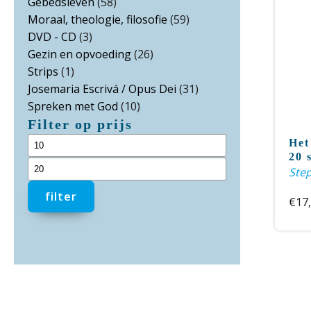
Gebedsleven
(58)
Moraal, theologie, filosofie
(59)
DVD - CD
(3)
Gezin en opvoeding
(26)
Strips
(1)
Josemaria Escrivá / Opus Dei
(31)
Spreken met God
(10)
Filter op prijs
Het
Min.
20 
prijs
Max.
Ste
prijs
filter
€
17