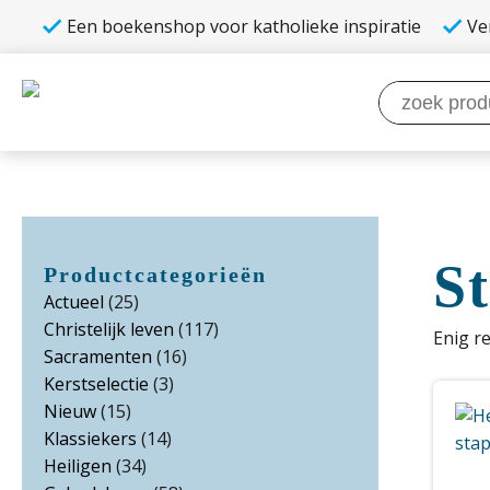
Een boekenshop voor katholieke inspiratie
Ve
Zoeken
naar:
S
Productcategorieën
Actueel
(25)
Christelijk leven
(117)
Enig r
Sacramenten
(16)
Kerstselectie
(3)
Nieuw
(15)
Klassiekers
(14)
Heiligen
(34)