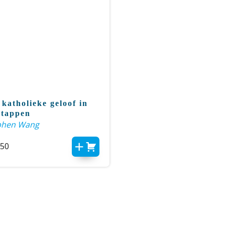
 katholieke geloof in
stappen
phen Wang
,50