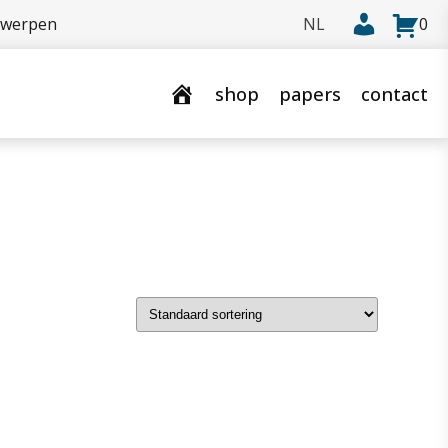
rwerpen
0
shop
papers
contact