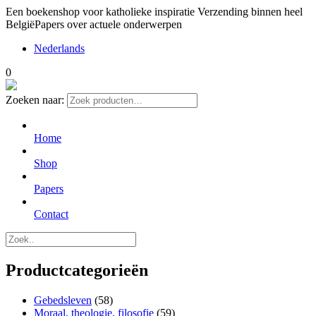
Een boekenshop voor katholieke inspiratie
Verzending binnen heel
België
Papers over actuele onderwerpen
Nederlands
0
Zoeken naar:
Home
Shop
Papers
Contact
Productcategorieën
Gebedsleven
(58)
Moraal, theologie, filosofie
(59)