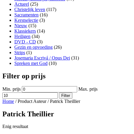
Actueel
(25)
Christelijk leven
(117)
Sacramenten
(16)
Kerstselectie
(3)
Nieuw
(15)
Klassiekers
(14)
Heiligen
(34)
DVD - CD
(3)
Gezin en opvoeding
(26)
Strips
(1)
Josemaria Escrivá / Opus Dei
(31)
Spreken met God
(10)
Filter op prijs
Min. prijs
Max. prijs
Filter
Home
/ Product Auteur / Patrick Theillier
Patrick Theillier
Enig resultaat