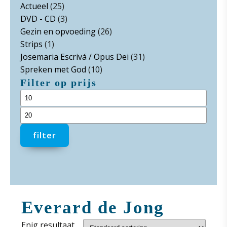
Actueel
(25)
DVD - CD
(3)
Gezin en opvoeding
(26)
Strips
(1)
Josemaria Escrivá / Opus Dei
(31)
Spreken met God
(10)
Filter op prijs
Min.
prijs
Max.
prijs
filter
Everard de Jong
Enig resultaat