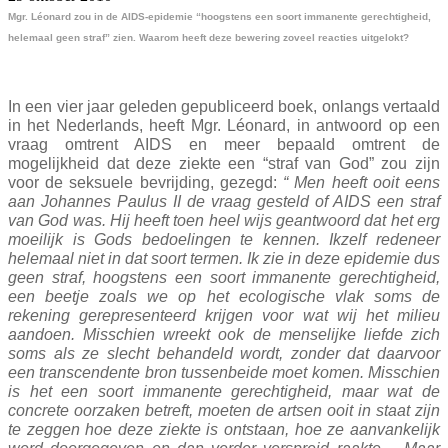
Mgr. Léonard zou in de AIDS-epidemie “hoogstens een soort immanente gerechtigheid,
helemaal geen straf” zien. Waarom heeft deze bewering zoveel reacties uitgelokt?
In een vier jaar geleden gepubliceerd boek, onlangs vertaald
in het Nederlands, heeft Mgr. Léonard, in antwoord op een
vraag omtrent AIDS en meer bepaald omtrent de
mogelijkheid dat deze ziekte een “straf van God” zou zijn
voor de seksuele bevrijding, gezegd:
“
Men heeft ooit eens
aan Johannes Paulus II de vraag gesteld of AIDS een straf
van God was. Hij heeft toen heel wijs geantwoord dat het erg
moeilijk is Gods bedoelingen te kennen. Ikzelf redeneer
helemaal niet in dat soort termen. Ik zie in deze epidemie dus
geen straf, hoogstens een soort immanente gerechtigheid,
een beetje zoals we op het ecologische vlak soms de
rekening gerepresenteerd krijgen voor wat wij het milieu
aandoen. Misschien wreekt ook de menselijke liefde zich
soms als ze slecht behandeld wordt, zonder dat daarvoor
een transcendente bron tussenbeide moet komen. Misschien
is het een soort immanente gerechtigheid, maar wat de
concrete oorzaken betreft, moeten de artsen ooit in staat zijn
te zeggen hoe deze ziekte is ontstaan, hoe ze aanvankelijk