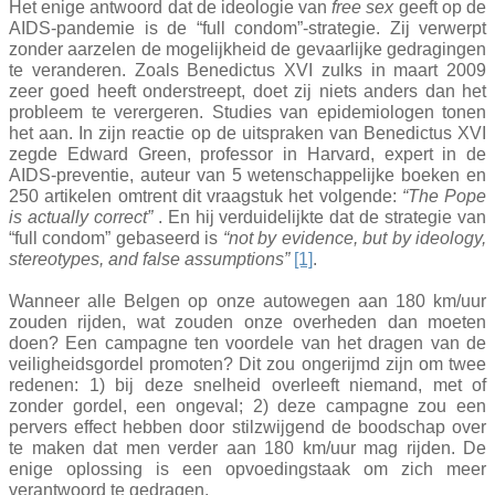
Het enige antwoord dat de ideologie van
free sex
geeft op de
AIDS-pandemie is de “full condom”-strategie. Zij verwerpt
zonder aarzelen de mogelijkheid de gevaarlijke gedragingen
te veranderen. Zoals Benedictus XVI zulks in maart 2009
zeer goed heeft onderstreept, doet zij niets anders dan het
probleem te verergeren. Studies van epidemiologen tonen
het aan. In zijn reactie op de uitspraken van Benedictus XVI
zegde Edward Green, professor in Harvard, expert in de
AIDS-preventie, auteur van 5 wetenschappelijke boeken en
250 artikelen omtrent dit vraagstuk het volgende:
“The Pope
is actually correct”
. En hij verduidelijkte dat de strategie van
“full condom” gebaseerd is
“not by evidence, but by ideology,
stereotypes, and false assumptions”
[1]
.
Wanneer alle Belgen op onze autowegen aan 180 km/uur
zouden rijden, wat zouden onze overheden dan moeten
doen? Een campagne ten voordele van het dragen van de
veiligheidsgordel promoten? Dit zou ongerijmd zijn om twee
redenen: 1) bij deze snelheid overleeft niemand, met of
zonder gordel, een ongeval; 2) deze campagne zou een
pervers effect hebben door stilzwijgend de boodschap over
te maken dat men verder aan 180 km/uur mag rijden. De
enige oplossing is een opvoedingstaak om zich meer
verantwoord te gedragen.