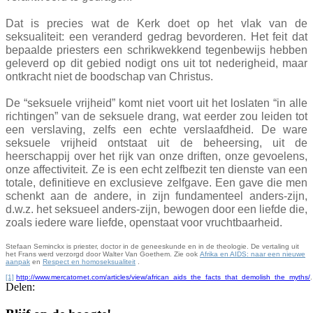
Dat is precies wat de Kerk doet op het vlak van de
seksualiteit: een veranderd gedrag bevorderen. Het feit dat
bepaalde priesters een schrikwekkend tegenbewijs hebben
geleverd op dit gebied nodigt ons uit tot nederigheid, maar
ontkracht niet de boodschap van Christus.
De “seksuele vrijheid” komt niet voort uit het loslaten “in alle
richtingen” van de seksuele drang, wat eerder zou leiden tot
een verslaving, zelfs een echte verslaafdheid. De ware
seksuele vrijheid ontstaat uit de beheersing, uit de
heerschappij over het rijk van onze driften, onze gevoelens,
onze affectiviteit. Ze is een echt zelfbezit ten dienste van een
totale, definitieve en exclusieve zelfgave. Een gave die men
schenkt aan de andere, in zijn fundamenteel anders-zijn,
d.w.z. het seksueel anders-zijn, bewogen door een liefde die,
zoals iedere ware liefde, openstaat voor vruchtbaarheid.
Stefaan Seminckx is priester, doctor in de geneeskunde en in de theologie. De vertaling uit
het Frans werd verzorgd door Walter Van Goethem. Zie ook
Afrika en AIDS: naar een nieuwe
aanpak
en
Respect en homoseksualiteit
.
[1]
http://www.mercatornet.com/articles/view/african_aids_the_facts_that_demolish_the_myths/
.
Delen: