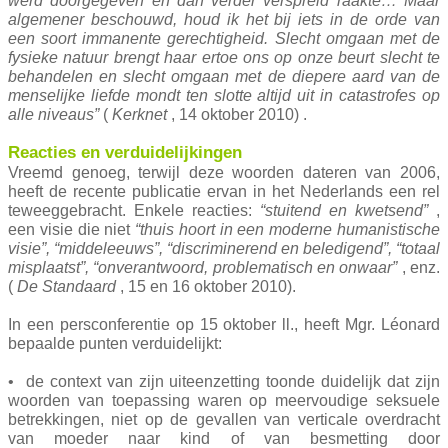
werd doorgegeven en dan verder verspreid raakte… Maar
algemener beschouwd, houd ik het bij iets in de orde van
een soort immanente gerechtigheid. Slecht omgaan met de
fysieke natuur brengt haar ertoe ons op onze beurt slecht te
behandelen en slecht omgaan met de diepere aard van de
menselijke liefde mondt ten slotte altijd uit in catastrofes op
alle niveaus”
(
Kerknet
, 14 oktober 2010) .
Reacties en verduidelijkingen
Vreemd genoeg, terwijl deze woorden dateren van 2006,
heeft de recente publicatie ervan in het Nederlands een rel
teweeggebracht. Enkele reacties:
“stuitend en kwetsend”
,
een visie die niet
“thuis hoort in een moderne humanistische
visie”, “middeleeuws”, “discriminerend en beledigend”, “totaal
misplaatst”, “onverantwoord, problematisch en onwaar”
, enz.
(
De Standaard
, 15 en 16 oktober 2010).
In een persconferentie op 15 oktober ll., heeft Mgr. Léonard
bepaalde punten verduidelijkt:
• de context van zijn uiteenzetting toonde duidelijk dat zijn
woorden van toepassing waren op meervoudige seksuele
betrekkingen, niet op de gevallen van verticale overdracht
van moeder naar kind of van besmetting door