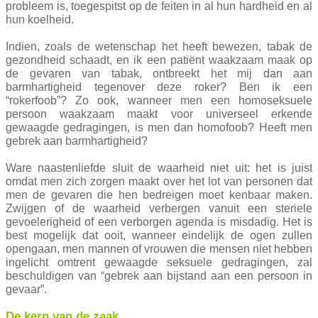
probleem is, toegespitst op de feiten in al hun hardheid en al
hun koelheid.
Indien, zoals de wetenschap het heeft bewezen, tabak de
gezondheid schaadt, en ik een patiënt waakzaam maak op
de gevaren van tabak, ontbreekt het mij dan aan
barmhartigheid tegenover deze roker? Ben ik een
“rokerfoob”? Zo ook, wanneer men een homoseksuele
persoon waakzaam maakt voor universeel erkende
gewaagde gedragingen, is men dan homofoob? Heeft men
gebrek aan barmhartigheid?
Ware naastenliefde sluit de waarheid niet uit: het is juist
omdat men zich zorgen maakt over het lot van personen dat
men de gevaren die hen bedreigen moet kenbaar maken.
Zwijgen of de waarheid verbergen vanuit een steriele
gevoelerigheid of een verborgen agenda is misdadig. Het is
best mogelijk dat ooit, wanneer eindelijk de ogen zullen
opengaan, men mannen of vrouwen die mensen niet hebben
ingelicht omtrent gewaagde seksuele gedragingen, zal
beschuldigen van “gebrek aan bijstand aan een persoon in
gevaar”.
De kern van de zaak