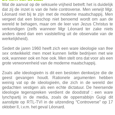
Wat de aanval op de seksuele vrijheid betreft: het is duidelijk
dat zij de inzet is van de hele controverse. Men verwijt Mgr.
Léonard niet bij te zijn met de moderne maatschappij. Men
vergeet dat een bisschop niet benoemd wordt om aan de
wereld te behagen, maar om de leer van Jezus Christus te
verkondigen (zelfs wanneer Mgr Léonard ter zake niets
anders deed dan een vaststelling uit de observatie van de
werkelijkheid).
Sedert de jaren 1960 heeft zich een ware ideologie van
free
sex
ontwikkeld: men moet kunnen liefde bedrijven met wie
ook, wanneer ook en hoe ook. Men stelt ons dat voor als een
grote verworvenheid van de moderne maatschappij.
Zoals alle ideologieën is dit een besloten denkwijze die de
geest gevangen houdt. Rationele argumenten hebben
weinig vat op de ideologieën, die zich in de wereld der
gedachten vestigen als een echte dictatuur. De heersende
ideologie tegenspreken verdient de doodstraf : een ware
lynchpartij in de media, zoals de opperrabbijn Guigi dit
aanstipte op RTL-TVI in de uitzending “Controverse” op 17
oktober ll, i.v.m. het geval Léonard.