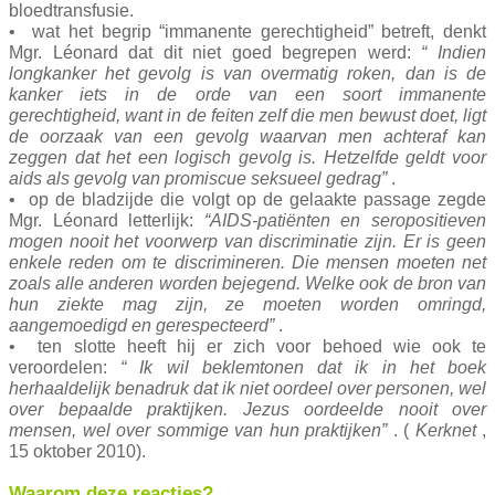
bloedtransfusie.
• wat het begrip “immanente gerechtigheid” betreft, denkt
Mgr. Léonard dat dit niet goed begrepen werd:
“
Indien
longkanker het gevolg is van overmatig roken, dan is de
kanker iets in de orde van een soort immanente
gerechtigheid, want in de feiten zelf die men bewust doet, ligt
de oorzaak van een gevolg waarvan men achteraf kan
zeggen dat het een logisch gevolg is. Hetzelfde geldt voor
aids als gevolg van promiscue seksueel gedrag”
.
• op de bladzijde die volgt op de gelaakte passage zegde
Mgr. Léonard letterlijk:
“AIDS-patiënten en seropositieven
mogen nooit het voorwerp van discriminatie zijn. Er is geen
enkele reden om te discrimineren. Die mensen moeten net
zoals alle anderen worden bejegend. Welke ook de bron van
hun ziekte mag zijn, ze moeten worden omringd,
aangemoedigd en gerespecteerd”
.
• ten slotte heeft hij er zich voor behoed wie ook te
veroordelen:
“
Ik wil beklemtonen dat ik in het boek
herhaaldelijk benadruk dat ik niet oordeel over personen, wel
over bepaalde praktijken. Jezus oordeelde nooit over
mensen, wel over sommige van hun praktijken”
. (
Kerknet
,
15 oktober 2010).
Waarom deze reacties?