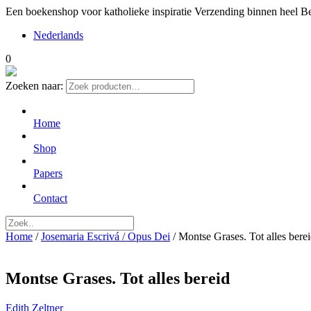
Een boekenshop voor katholieke inspiratie
Verzending binnen heel Be
Nederlands
0
Zoeken naar:
Home
Shop
Papers
Contact
Home
/
Josemaria Escrivá / Opus Dei
/ Montse Grases. Tot alles bere
Montse Grases. Tot alles bereid
Edith Zeltner