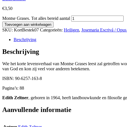
€
3,50
Montse Grases. Tot alles bereid aantal
Toevoegen aan winkelwagen
SKU:
KortBestek07
Categorieën:
Heiligen
,
Josemaria Escrivá / Opus
Beschrijving
Beschrijving
Wie het korte levensverhaal van Montse Grases leest zal getroffen wo
van God en kon zij veel voor anderen betekenen.
ISBN: 90-6257-163-8
Pagina’s: 88
Edith Zeltner
, geboren in 1964, heeft landbouwkunde en filosofie g
Aanvullende informatie
Auteur
Edith Zeltner