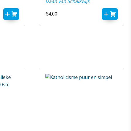
Daan van Schalkwijk
€
4,00