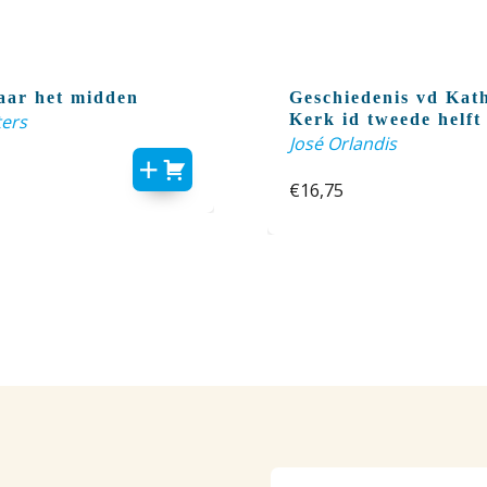
aar het midden
Geschiedenis vd Kat
ers
Kerk id tweede helft
20ste eeuw
José Orlandis
€
16,75