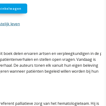
winkelwagen
stelijk leven
it
boek
delen
ervaren
artsen
en
verpleegkundigen
in
de
pal
patiëntenverhalen en stellen open vragen. Vandaag is
erhaal. De auteurs tonen elk vanuit hun eigen beleving
ageren wanneer patiënten begeleid willen worden bij hun
ferent palliatieve zorg van het hematologieteam. Hij is