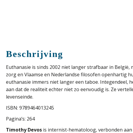
Beschrijving
Euthanasie
is
sinds
2002
niet
langer
strafbaar
in
België,
zorg en Vlaamse en Nederlandse filosofen openhartig hu
euthanasie immers niet langer een taboe. Integendeel, h
aan dat de realiteit echter niet zo eenvoudig is. Ze ve
levenseinde.
ISBN: 9789464013245
Pagina’s: 264
Timothy Devos
is internist-hematoloog, verbonden aan d