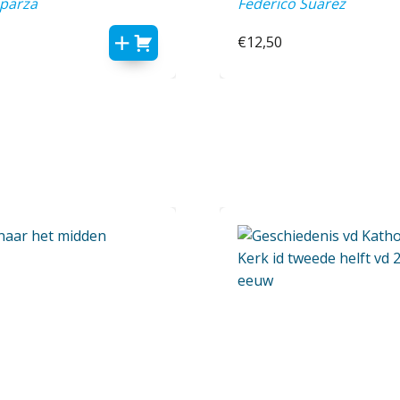
sparza
Federico Suarez
€
12,50