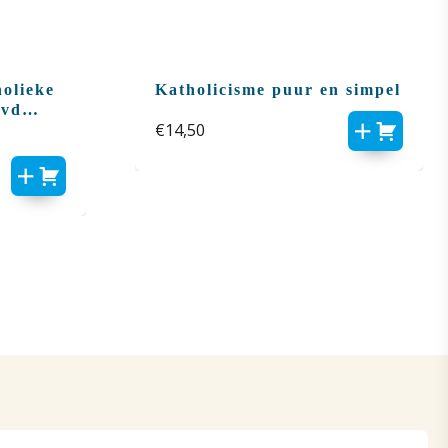
holieke
Katholicisme puur en simpel
 vd
€
14,50