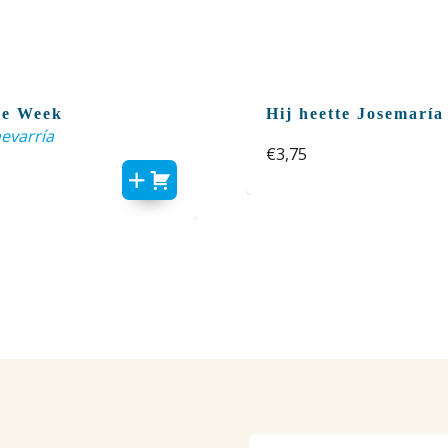
de Week
Hij heette Josemaría
hevarría
€
3,75