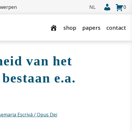
rwerpen
0
shop
papers
contact
heid van het
 bestaan e.a.
semaria Escrivá / Opus Dei