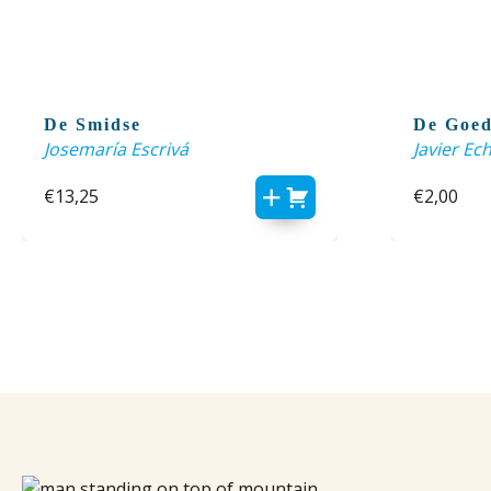
De Smidse
De Goe
Josemaría Escrivá
Javier Ec
€
13,25
€
2,00