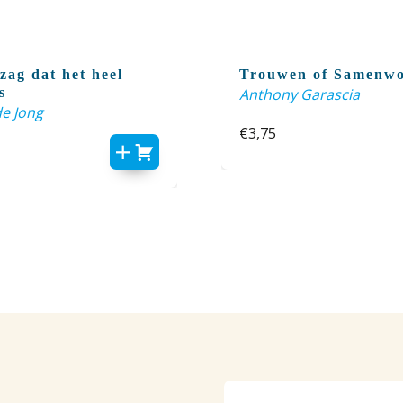
zag dat het heel
Trouwen of Samenw
s
Anthony Garascia
de Jong
€
3,75