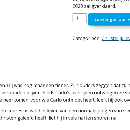
2020 zaligverklaard.
Carlo
toevoegen aan 
Acutis
-
Leven
Categorieën:
Christelijk l
zonder
grenzen
aantal
en. Hij was nog maar een tiener. Zijn ouders zeggen dat zij
 verbonden blijven. Sinds Carlo’s overlijden ontvangen ze 
fde neerkomen: voor wie Carlo ontmoet heeft, leeft hij ook o
en impressie van het leven van een normale jongen van slech
hristen geleefd heeft, liet hij in vele harten sporen na.