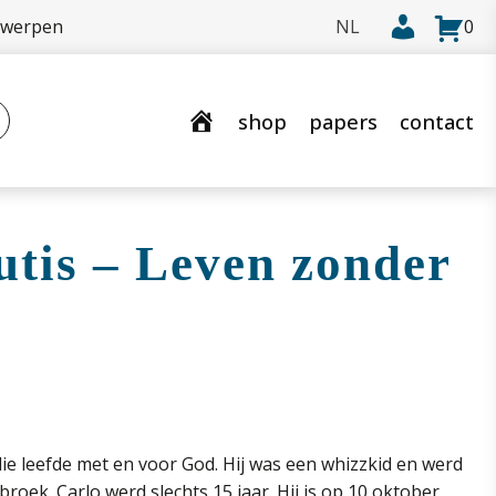
rwerpen
0
shop
papers
contact
utis – Leven zonder
ie leefde met en voor God. Hij was een whizzkid en werd
rbroek. Carlo werd slechts 15 jaar. Hij is op 10 oktober