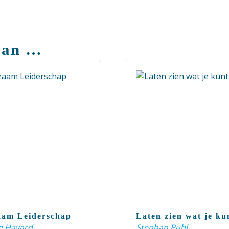
van …
am Leiderschap
Laten zien wat je ku
e Havard
Stephan Puhl