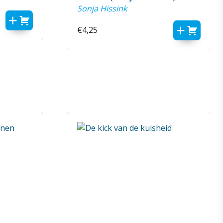
Sonja Hissink
€
4,25