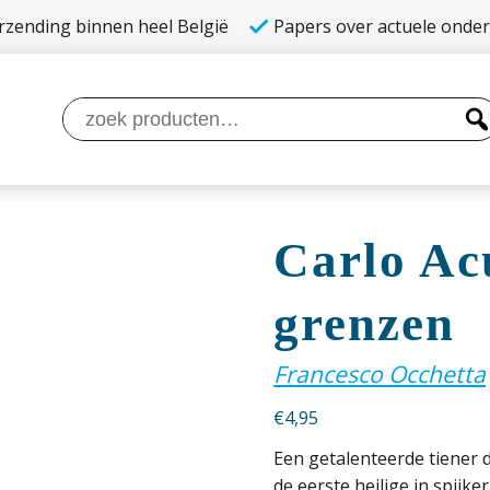
rzending binnen heel België
Papers over actuele onde
Zoeken
naar:
Carlo Ac
grenzen
Francesco Occhetta
€
4,95
Een getalenteerde tiener d
de eerste heilige in spijke