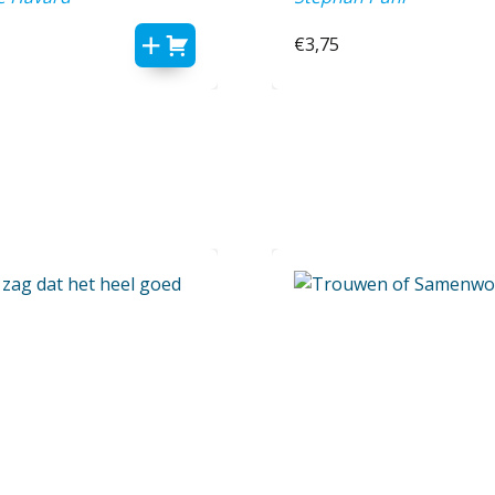
€
3,75