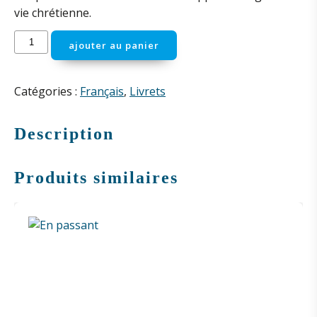
vie chrétienne.
quantité
ajouter au panier
de
Un
plan
Catégories :
Français
,
Livrets
de
vie
Description
chrétienne
Produits similaires