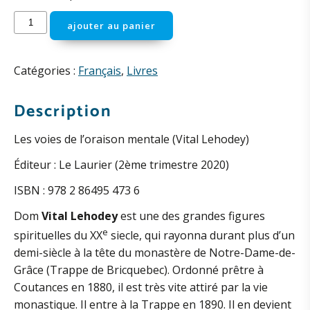
quantité
ajouter au panier
de
Les
voies
Catégories :
Français
,
Livres
de
l'oraison
Description
mentale
Les voies de l’oraison mentale (Vital Lehodey)
(V.
Lehodey)
Éditeur : Le Laurier (2ème trimestre 2020)
ISBN : 978 2 86495 473 6
Dom
Vital Lehodey
est une des grandes figures
e
spirituelles du XX
siecle, qui rayonna durant plus d’un
demi-siècle à la tête du monastère de Notre-Dame-de-
Grâce (Trappe de Bricquebec). Ordonné prêtre à
Coutances en 1880, il est très vite attiré par la vie
monastique. Il entre à la Trappe en 1890. Il en devient