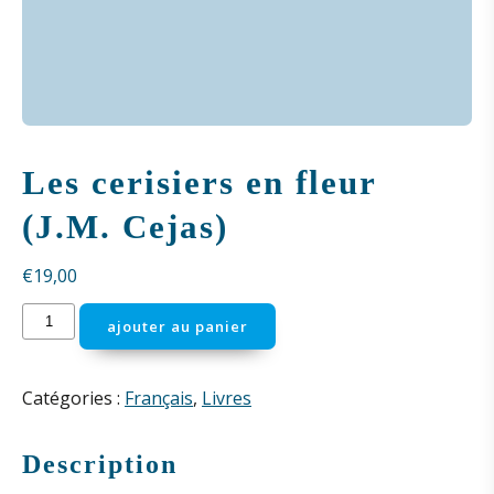
Les cerisiers en fleur
(J.M. Cejas)
€
19,00
quantité
ajouter au panier
de
Les
cerisiers
Catégories :
Français
,
Livres
en
fleur
Description
(J.M.