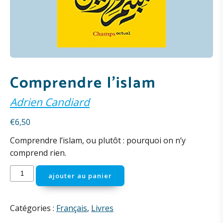
Comprendre l’islam
Adrien Candiard
€
6,50
Comprendre l’islam, ou plutôt : pourquoi on n’y
comprend rien.
quantité
ajouter au panier
de
Comprendre
l'islam
Catégories :
Français
,
Livres