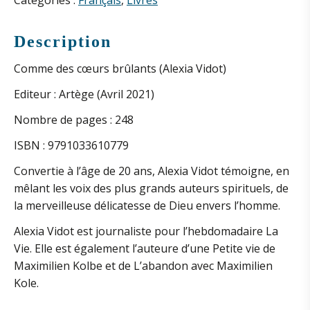
des
Catégories :
Français
,
Livres
cœurs
brûlants
Description
(A.
Comme des cœurs brûlants (Alexia Vidot)
Vidot)
Editeur : Artège (Avril 2021)
Nombre de pages : 248
ISBN : 9791033610779
Convertie à l’âge de 20 ans, Alexia Vidot témoigne, en
mêlant les voix des plus grands auteurs spirituels, de
la merveilleuse délicatesse de Dieu envers l’homme.
Alexia Vidot est journaliste pour l’hebdomadaire La
Vie. Elle est également l’auteure d’une Petite vie de
Maximilien Kolbe et de L’abandon avec Maximilien
Kole.