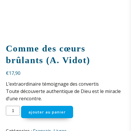
Comme des cœurs
brûlants (A. Vidot)
€
17,90
L’extraordinaire témoignage des convertis
Toute découverte authentique de Dieu est le miracle
d’une rencontre.
quantité
ajouter au panier
de
Comme