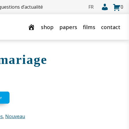
uestions d’actualité
0
shop
papers
films
contact
 mariage
r
es
,
Nouveau