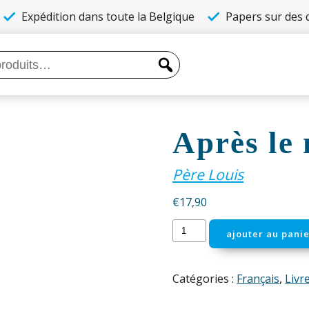
Expédition dans toute la Belgique
Papers sur des q
Après le
Père Louis
€
17,90
quantité
ajouter au panie
de
Après
le
Catégories :
Français
,
Livr
mariage